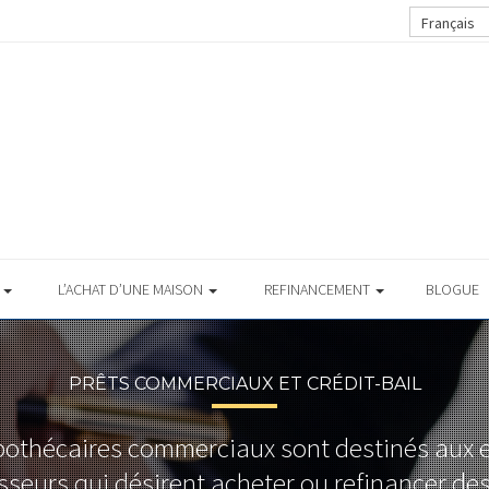
Français
S
L’ACHAT D’UNE MAISON
REFINANCEMENT
BLOGUE
PRÊTS COMMERCIAUX ET CRÉDIT-BAIL
pothécaires commerciaux sont destinés aux e
sseurs qui désirent acheter ou refinancer de