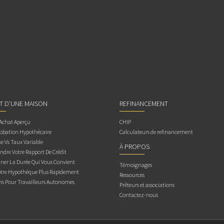
AT D’UNE MAISON
REFINANCEMENT
 Achat Aperçu
CHIP
obation Hypothécaire
Calculateurs de refinancement
e Vs Taux Variable
À PROPOS
dre Votre Rapport De Crédit
ner La Durée Qui Vous Convient
Témoignages
otre Hypothèque Plus Rapidement
Ressources
ns Pour Travailleurs Autonomes
Prêteurs et associations
Contactez-nous