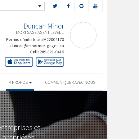
Duncan Minor
MORTGAGE AGENT LEVEL 1
Permis d’initiateur #M22004170
duncan@minormortgages.ca
Cell:
289-821-0416
À PROPOS
COMMUNIQUER AVEC NOUS
ntreprises et
s propriétés