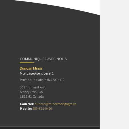
COMMUNIQUER AVEC NOUS
Duncan Minor
Mortgage Agent Level 1
Permis d’initiateur #M22004170
301 Fruitland Road
Stoney Creek, ON
L8E 5M1, Canada
Courriel:
duncan@minormortgages.ca
Mobile:
289-821-0416