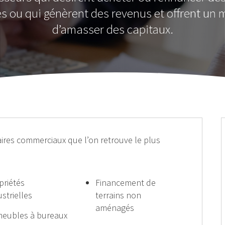
 ou qui génèrent des revenus et offrent un
d’amasser des capitaux.
aires commerciaux que l’on retrouve le plus
priétés
Financement de
ustrielles
terrains non
aménagés
eubles à bureaux