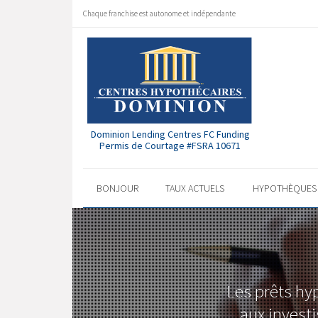
Chaque franchise est autonome et indépendante
Dominion Lending Centres FC Funding
Permis de Courtage #FSRA 10671
BONJOUR
TAUX ACTUELS
HYPOTHÈQUE
Les prêts hy
aux investi