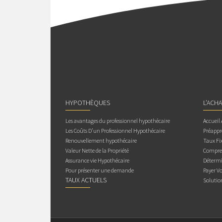
HYPOTHÈQUES
L’ACH
Les avantages du professionnel hypothécaire
Accueil
Les Coûts D’un Professionnel Hypothécaire
Préappr
Renouvellement hypothécaire
Taux Fix
Valeur Nette de la Propriété
Compren
Assurance vie Hypothécaire
Détermi
Pour présenter une demande
Payer V
TAUX ACTUELS
Solutio